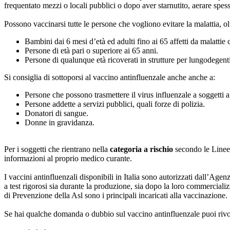
frequentato mezzi o locali pubblici o dopo aver starnutito, aerare spess
Possono vaccinarsi tutte le persone che vogliono evitare la malattia, ol
Bambini dai 6 mesi d’età ed adulti fino ai 65 affetti da malattie 
Persone di età pari o superiore ai 65 anni.
Persone di qualunque età ricoverati in strutture per lungodegenti
Si consiglia di sottoporsi al vaccino antinfluenzale anche anche a:
Persone che possono trasmettere il virus influenzale a soggetti a
Persone addette a servizi pubblici, quali forze di polizia.
Donatori di sangue.
Donne in gravidanza.
Per i soggetti che rientrano nella
categoria a rischio
secondo le Linee G
informazioni al proprio medico curante.
I vaccini antinfluenzali disponibili in Italia sono autorizzati dall’
a test rigorosi sia durante la produzione, sia dopo la loro commerciali
di Prevenzione della Asl sono i principali incaricati alla vaccinazione.
Se hai qualche domanda o dubbio sul vaccino antinfluenzale puoi rivolg