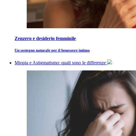
Zenzero e desiderio femminile
Un sostegno naturale per il benessere intimo
Miopia e Astigmatismo: quali sono le differenze