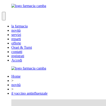
la farmacia
novità
servizi
reparti
offerte
Orari & Turni
contatti
registrati
Accedi
Home
>
novità
>
il vaccino antinfluenzale