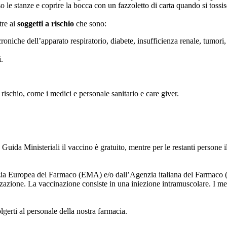
o le stanze e coprire la bocca con un fazzoletto di carta quando si tossis
tre ai
soggetti a rischio
che sono:
croniche dell’apparato respiratorio, diabete, insufficienza renale, tumori
.
 rischio, come i medici e personale sanitario e care giver.
uida Ministeriali il vaccino è gratuito, mentre per le restanti persone i
Agenzia Europea del Farmaco (EMA) e/o dall’Agenzia italiana del Farmac
zzazione. La vaccinazione consiste in una iniezione intramuscolare. I med
erti al personale della nostra farmacia.