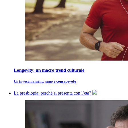
Longevity: un macro trend culturale
Un invecchiamento sano e consapevole
La presbiopia: perché si presenta con l’età?