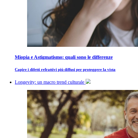
Miopia e Astigmatismo: quali sono le differenze
Capire i difetti refrattivi più diffusi per proteggere la vista
Longevity: un macro trend culturale