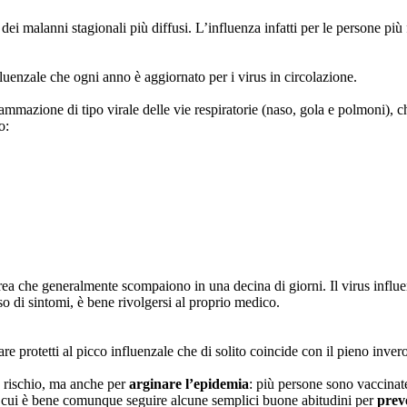
i malanni stagionali più diffusi. L’influenza infatti per le persone più
luenzale che ogni anno è aggiornato per i virus in circolazione.
mazione di tipo virale delle vie respiratorie (naso, gola e polmoni), ch
o:
a che generalmente scompaiono in una decina di giorni. Il virus influenza
aso di sintomi, è bene rivolgersi al proprio medico.
are protetti al picco influenzale che di solito coincide con il pieno inv
a rischio, ma anche per
arginare l’epidemia
: più persone sono vaccinate
r cui è bene comunque seguire alcune semplici buone abitudini per
preve